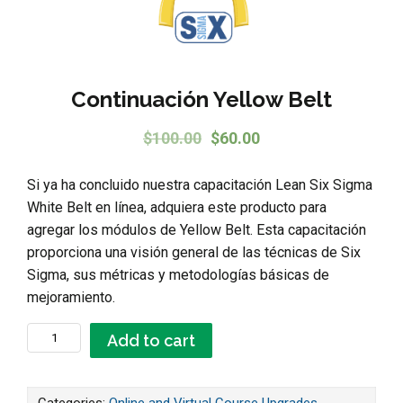
Continuación Yellow Belt
Original price was: $100.00.
Current price is: $6
$
100.00
$
60.00
Si ya ha concluido nuestra capacitación Lean Six Sigma
White Belt en línea, adquiera este producto para
agregar los módulos de Yellow Belt. Esta capacitación
proporciona una visión general de las técnicas de Six
Sigma, sus métricas y metodologías básicas de
mejoramiento.
Continuación Yellow Belt quantity
Add to cart