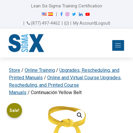
Lean Six Sigma Training Certification
F
I
T
L
Y
|
a
n
w
i
o
Email Us
(877) 497-4462
|
|
My Account
|
Logout
|
c
s
i
n
u
e
t
t
k
T
b
a
t
e
u
Me
o
g
e
d
b
o
r
r
I
e
k
a
n
m
Store
/
Online Training
/
Upgrades, Rescheduling, and
Printed Manuals
/
Online and Virtual Course Upgrades,
Rescheduling, and Printed Course
Manuals
/ Continuación Yellow Belt
Sale!